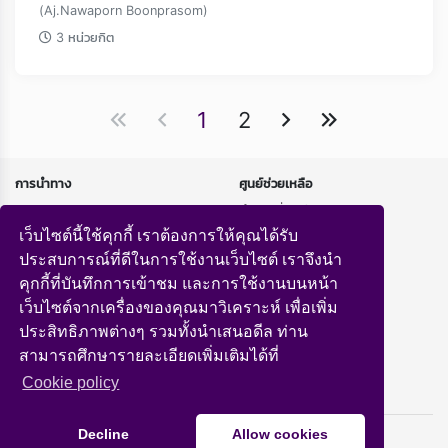
(Aj.Nawaporn Boonprasom)
3 หน่วยกิต
1
2
การนำทาง
ศูนย์ช่วยเหลือ
หน้าแรก
คำถามที่พบบ่อย
หลักสูตร
นโยบายความเป็นส่วนตัว
เว็บไซต์นี้ใช้คุกกี้ เราต้องการให้คุณได้รับ
ถ่ายทอดสด
ประสบการณ์ที่ดีในการใช้งานเว็บไซต์ เราจึงนำ
คุกกี้ที่บันทึกการเข้าชม และการใช้งานบนหน้า
ทำความรู้จักกับเรา
เว็บไซต์จากเครื่องของคุณมาวิเคราะห์ เพื่อเพิ่ม
เกี่ยวกับเรา
ประสิทธิภาพต่างๆ รวมทั้งนำเสนอดีล ท่าน
สามารถศึกษารายละเอียดเพิ่มเติมได้ที่
Сookie policy
Copyright © 2026 Southeast LMS
Decline
Allow cookies