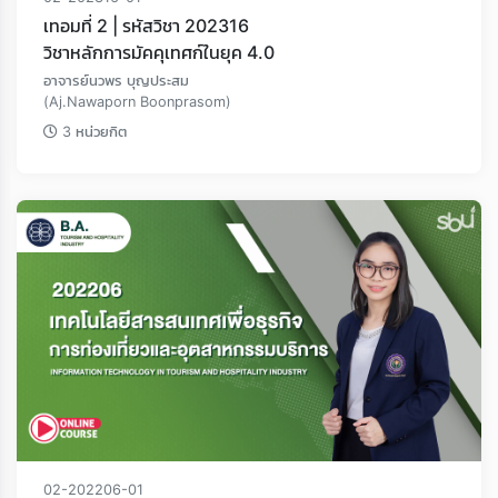
เทอมที่ 2 | รหัสวิชา 202316
วิชาหลักการมัคคุเทศก์ในยุค 4.0
อาจารย์นวพร บุญประสม
(Aj.Nawaporn Boonprasom)
3 หน่วยกิต
02-202206-01