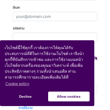
Loading...
อีเมล
รหัสผ่าน
เว็บไซต์นี้ใช้คุกกี้ เราต้องการให้คุณได้รับ
ยืนยันรหัสผ่าน
ประสบการณ์ที่ดีในการใช้งานเว็บไซต์ เราจึงนำ
คุกกี้ที่บันทึกการเข้าชม และการใช้งานบนหน้า
เว็บไซต์จากเครื่องของคุณมาวิเคราะห์ เพื่อเพิ่ม
รหัสผ่านต้องมีความยาว 8 ตัวขึ้นไป ประกอบด้วยตัวอักษร ตัวเลข
ผสมกัน
ประสิทธิภาพต่างๆ รวมทั้งนำเสนอดีล ท่าน
สามารถศึกษารายละเอียดเพิ่มเติมได้ที่
หมายเลขโทรศัพท์
Southeast
Сookie policy
LMS
Decline
Allow cookies
ฉันยอมรับว่าฉันได้อ่านและยอมรับ
ข้อกำหนดและเงื่อนไข
การใช้งาน