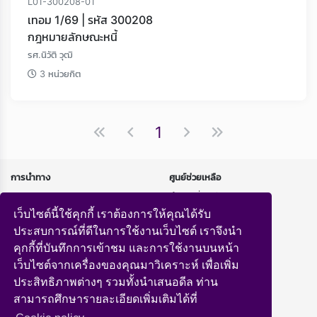
L01-300208-01
เทอม 1/69 | รหัส 300208
กฎหมายลักษณะหนี้
รศ.นิวัติ วุฒิ
3 หน่วยกิต
1
การนำทาง
ศูนย์ช่วยเหลือ
หน้าแรก
คำถามที่พบบ่อย
หลักสูตร
นโยบายความเป็นส่วนตัว
เว็บไซต์นี้ใช้คุกกี้ เราต้องการให้คุณได้รับ
ถ่ายทอดสด
ประสบการณ์ที่ดีในการใช้งานเว็บไซต์ เราจึงนำ
คุกกี้ที่บันทึกการเข้าชม และการใช้งานบนหน้า
ทำความรู้จักกับเรา
เว็บไซต์จากเครื่องของคุณมาวิเคราะห์ เพื่อเพิ่ม
เกี่ยวกับเรา
ประสิทธิภาพต่างๆ รวมทั้งนำเสนอดีล ท่าน
สามารถศึกษารายละเอียดเพิ่มเติมได้ที่