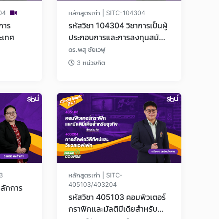
204
หลักสูตรเก่า | SITC-104304
รหัสวิชา 104304 วิชาการเป็นผู้
ระเทศ
ประกอบการและการลงทุนสมัย
ใหม่
ดร.พสุ ชัยเวฬุ
3 หน่วยกิต
13
หลักสูตรเก่า | SITC-
405103/403204
หลักการ
รหัสวิชา 405103 คอมพิวเตอร์
กราฟิกเเละมัลติมีเดียสำหรับ