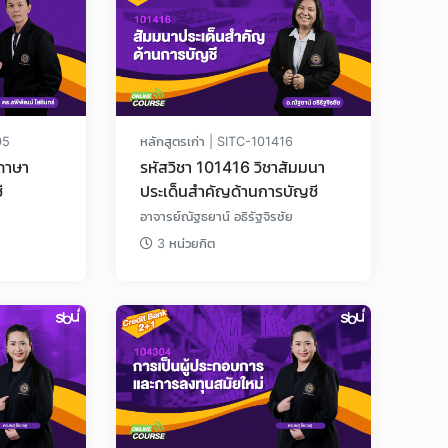
05
หลักสูตรเก่า | SITC-101416
รหัสวิชา 101416 วิชาสัมมนา
ี
ประเด็นสำคัญด้านการบัญชี
อาจารย์ณัฐธยาน์ อธิรัฐจิรชัย
3 หน่วยกิต