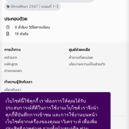
ปีการศึกษา 2567 | เทอมที่ 1-3
ประกอบด้วย
9 ชั่วโมง วิดีโอการเรียน
19 หัวข้อ
การนำทาง
ศูนย์ช่วยเหลือ
หน้าแรก
คำถามที่พบบ่อย
หลักสูตร
นโยบายความเป็นส่วนตัว
ถ่ายทอดสด
ทำความรู้จักกับเรา
เกี่ยวกับเรา
เว็บไซต์นี้ใช้คุกกี้ เราต้องการให้คุณได้รับ
ประสบการณ์ที่ดีในการใช้งานเว็บไซต์ เราจึงนำ
คุกกี้ที่บันทึกการเข้าชม และการใช้งานบนหน้า
Copyright © 2026 Southeast LMS
เว็บไซต์จากเครื่องของคุณมาวิเคราะห์ เพื่อเพิ่ม
Powered by
- v4.10.7
ประสิทธิภาพต่างๆ รวมทั้งนำเสนอดีล ท่าน