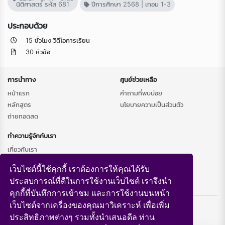
นิติศาสตร์ รหัส 681
ปีการศึกษา 2568 | เทอม 1-3
ประกอบด้วย
15 ชั่วโมง วิดีโอการเรียน
30 หัวข้อ
การนำทาง
ศูนย์ช่วยเหลือ
หน้าแรก
คำถามที่พบบ่อย
หลักสูตร
นโยบายความเป็นส่วนตัว
ถ่ายทอดสด
ทำความรู้จักกับเรา
เกี่ยวกับเรา
เว็บไซต์นี้ใช้คุกกี้ เราต้องการให้คุณได้รับ
ประสบการณ์ที่ดีในการใช้งานเว็บไซต์ เราจึงนำ
คุกกี้ที่บันทึกการเข้าชม และการใช้งานบนหน้า
Copyright © 2026 Southeast LMS
เว็บไซต์จากเครื่องของคุณมาวิเคราะห์ เพื่อเพิ่ม
Powered by
- v4.10.7
ประสิทธิภาพต่างๆ รวมทั้งนำเสนอดีล ท่าน