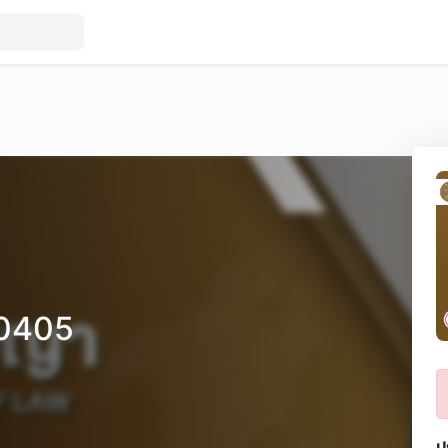
00405
ป