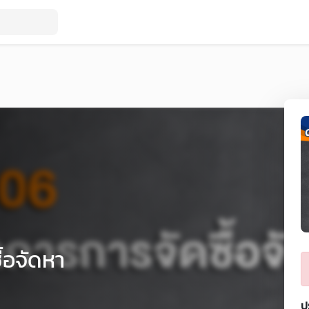
้อจัดหา
ป