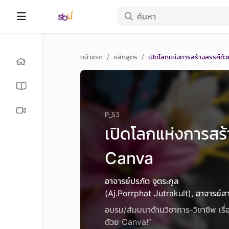
หน้าแรก
หลักสูตร
เปิดโลกแห่งการสร้างสรรค์ด้
P_53
เปิดโลกแห่งการสร้
Canva
อาจารย์ปรภัต จูตระกูล
(Aj.Porrphat Jutrakult), อาจารย์สา
อบรม/สัมมนาด้านวิชาการ-วิชาชีพ เรื
ด้วย Canva!”