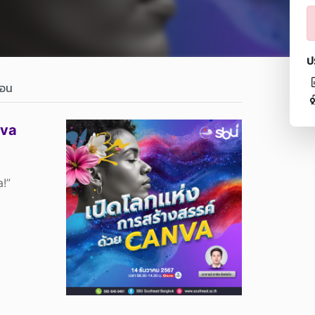
ป
สอน
nva
a!”