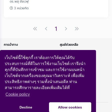
ดร.พสุ ชัยเวฬุ
3 หน่วยกิต
1
การนำทาง
ศูนย์ช่วยเหลือ
หน้าแรก
คำถามที่พบบ่อย
หลักสูตร
นโยบายความเป็นส่วนตัว
เว็บไซต์นี้ใช้คุกกี้ เราต้องการให้คุณได้รับ
ถ่ายทอดสด
ประสบการณ์ที่ดีในการใช้งานเว็บไซต์ เราจึงนำ
คุกกี้ที่บันทึกการเข้าชม และการใช้งานบนหน้า
ทำความรู้จักกับเรา
เว็บไซต์จากเครื่องของคุณมาวิเคราะห์ เพื่อเพิ่ม
เกี่ยวกับเรา
ประสิทธิภาพต่างๆ รวมทั้งนำเสนอดีล ท่าน
สามารถศึกษารายละเอียดเพิ่มเติมได้ที่
Сookie policy
Copyright © 2026 Southeast LMS
Decline
Allow cookies